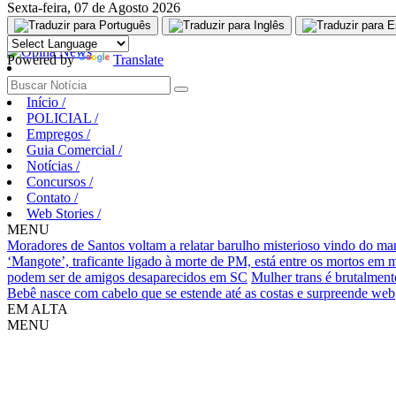
Sexta-feira, 07 de Agosto 2026
Aguarde, carregando...
Powered by
Translate
Início
/
POLICIAL
/
Empregos
/
Guia Comercial
/
Notícias
/
Concursos
/
Contato
/
Web Stories
/
MENU
Moradores de Santos voltam a relatar barulho misterioso vindo do ma
‘Mangote’, traficante ligado à morte de PM, está entre os mortos em
podem ser de amigos desaparecidos em SC
Mulher trans é brutalment
Bebê nasce com cabelo que se estende até as costas e surpreende web
EM ALTA
MENU