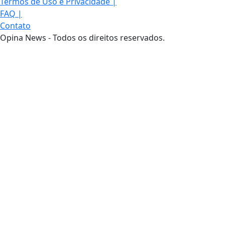
Termos de Uso e Privacidade
|
FAQ
|
Contato
Opina News - Todos os direitos reservados.
Termos de Uso e Privacidade
Esse site utiliza cookies para melhorar sua
experiência de navegação. Ao continuar o acesso,
entendemos que você concorda com nossos Termos