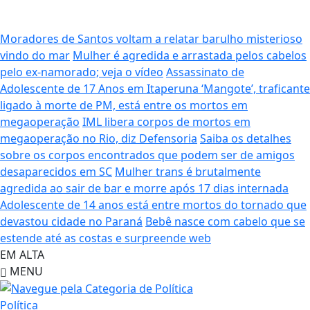
Moradores de Santos voltam a relatar barulho misterioso
vindo do mar
Mulher é agredida e arrastada pelos cabelos
pelo ex-namorado; veja o vídeo
Assassinato de
Adolescente de 17 Anos em Itaperuna
‘Mangote’, traficante
ligado à morte de PM, está entre os mortos em
megaoperação
IML libera corpos de mortos em
megaoperação no Rio, diz Defensoria
Saiba os detalhes
sobre os corpos encontrados que podem ser de amigos
desaparecidos em SC
Mulher trans é brutalmente
agredida ao sair de bar e morre após 17 dias internada
Adolescente de 14 anos está entre mortos do tornado que
devastou cidade no Paraná
Bebê nasce com cabelo que se
estende até as costas e surpreende web
EM ALTA
MENU
Política