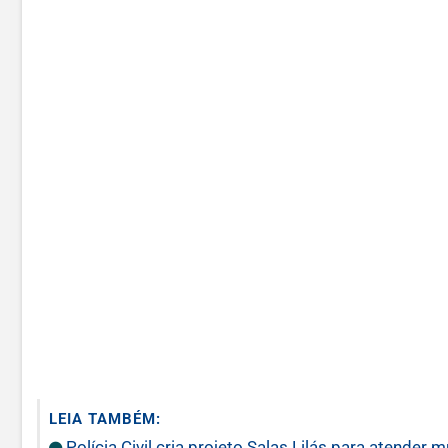
LEIA TAMBÉM:
Polícia Civil cria projeto Salas Lilás para atender 