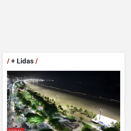
/
+ Lidas
/