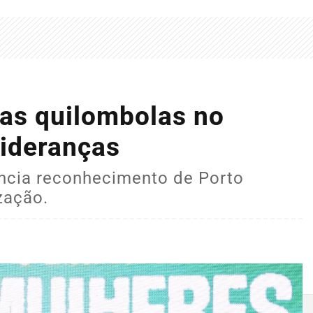
rras quilombolas no
lideranças
uncia reconhecimento de Porto
zação.