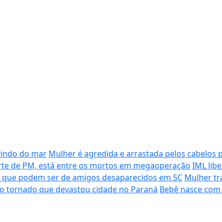
vindo do mar
Mulher é agredida e arrastada pelos cabelos 
morte de PM, está entre os mortos em megaoperação
IML lib
s que podem ser de amigos desaparecidos em SC
Mulher tr
do tornado que devastou cidade no Paraná
Bebê nasce com 