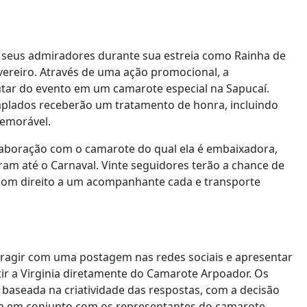
s seus admiradores durante sua estreia como Rainha de
evereiro. Através de uma ação promocional, a
utar do evento em um camarote especial na Sapucaí.
plados receberão um tratamento de honra, incluindo
memorável.
laboração com o camarote do qual ela é embaixadora,
am até o Carnaval. Vinte seguidores terão a chance de
o, com direito a um acompanhante cada e transporte
teragir com uma postagem nas redes sociais e apresentar
r a Virginia diretamente do Camarote Arpoador. Os
baseada na criatividade das respostas, com a decisão
ora em conjunto com os representantes do camarote.