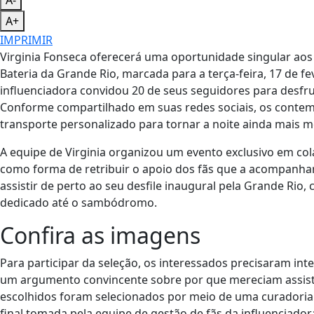
A-
A+
IMPRIMIR
Virginia Fonseca oferecerá uma oportunidade singular ao
Bateria da Grande Rio, marcada para a terça-feira, 17 de f
influenciadora convidou 20 de seus seguidores para desfr
Conforme compartilhado em suas redes sociais, os contem
transporte personalizado para tornar a noite ainda mais 
A equipe de Virginia organizou um evento exclusivo em co
como forma de retribuir o apoio dos fãs que a acompanhar
assistir de perto ao seu desfile inaugural pela Grande Ri
dedicado até o sambódromo.
Confira as imagens
Para participar da seleção, os interessados precisaram in
um argumento convincente sobre por que mereciam assisti
escolhidos foram selecionados por meio de uma curadoria 
final tomada pela equipe de gestão de fãs da influenciad