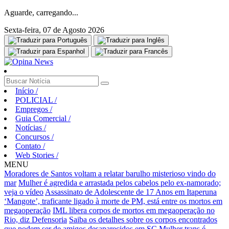
Aguarde, carregando...
Sexta-feira, 07 de Agosto 2026
Início
/
POLICIAL
/
Empregos
/
Guia Comercial
/
Notícias
/
Concursos
/
Contato
/
Web Stories
/
MENU
Moradores de Santos voltam a relatar barulho misterioso vindo do
mar
Mulher é agredida e arrastada pelos cabelos pelo ex-namorado;
veja o vídeo
Assassinato de Adolescente de 17 Anos em Itaperuna
‘Mangote’, traficante ligado à morte de PM, está entre os mortos em
megaoperação
IML libera corpos de mortos em megaoperação no
Rio, diz Defensoria
Saiba os detalhes sobre os corpos encontrados
que podem ser de amigos desaparecidos em SC
Mulher trans é