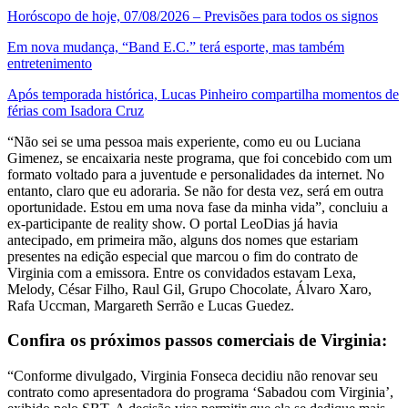
Horóscopo de hoje, 07/08/2026 – Previsões para todos os signos
Em nova mudança, “Band E.C.” terá esporte, mas também
entretenimento
Após temporada histórica, Lucas Pinheiro compartilha momentos de
férias com Isadora Cruz
“Não sei se uma pessoa mais experiente, como eu ou Luciana
Gimenez, se encaixaria neste programa, que foi concebido com um
formato voltado para a juventude e personalidades da internet. No
entanto, claro que eu adoraria. Se não for desta vez, será em outra
oportunidade. Estou em uma nova fase da minha vida”, concluiu a
ex-participante de reality show. O portal LeoDias já havia
antecipado, em primeira mão, alguns dos nomes que estariam
presentes na edição especial que marcou o fim do contrato de
Virginia com a emissora. Entre os convidados estavam Lexa,
Melody, César Filho, Raul Gil, Grupo Chocolate, Álvaro Xaro,
Rafa Uccman, Margareth Serrão e Lucas Guedez.
Confira os próximos passos comerciais de Virginia:
“Conforme divulgado, Virginia Fonseca decidiu não renovar seu
contrato como apresentadora do programa ‘Sabadou com Virginia’,