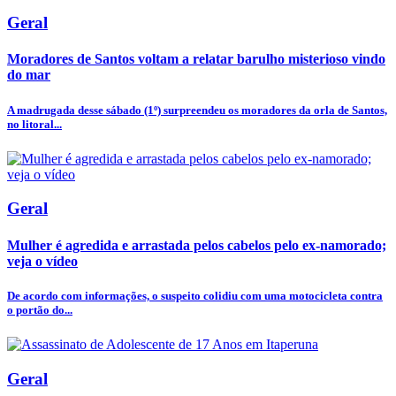
Geral
Moradores de Santos voltam a relatar barulho misterioso vindo
do mar
A madrugada desse sábado (1º) surpreendeu os moradores da orla de Santos,
no litoral...
Geral
Mulher é agredida e arrastada pelos cabelos pelo ex-namorado;
veja o vídeo
De acordo com informações, o suspeito colidiu com uma motocicleta contra
o portão do...
Geral