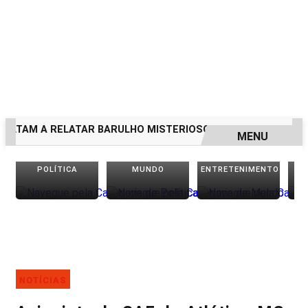
A RELATAR BARULHO MISTERIOSO VINDO DO MAR
MULHER 
MENU
EM ALTA
POLÍTICA
MUNDO
ENTRETENIMENTO
NOTÍCIAS