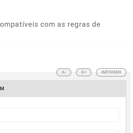
ncompatíveis com as regras de
A-
A+
IMPRIMIR
EM