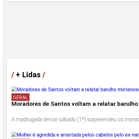
/
+ Lidas
/
GERAL
Moradores de Santos voltam a relatar barulho
A madrugada desse sábado (1º) surpreendeu os moradores