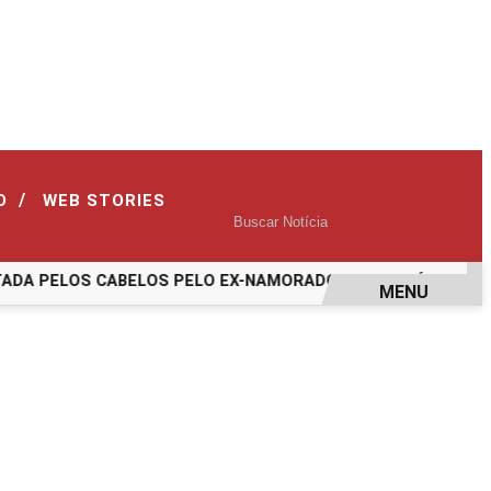
/
O
WEB STORIES
A PELOS CABELOS PELO EX-NAMORADO; VEJA O VÍDEO
ASS
MENU