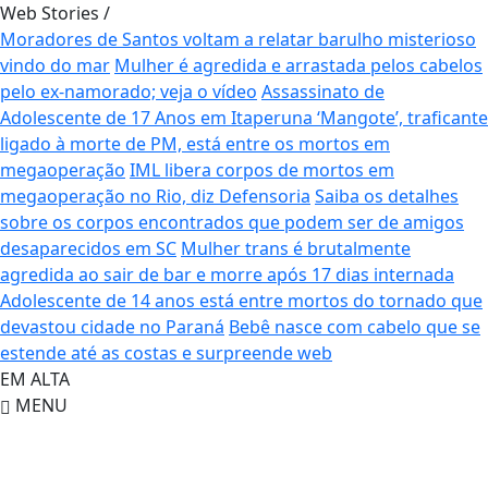
Web Stories
/
Moradores de Santos voltam a relatar barulho misterioso
vindo do mar
Mulher é agredida e arrastada pelos cabelos
pelo ex-namorado; veja o vídeo
Assassinato de
Adolescente de 17 Anos em Itaperuna
‘Mangote’, traficante
ligado à morte de PM, está entre os mortos em
megaoperação
IML libera corpos de mortos em
megaoperação no Rio, diz Defensoria
Saiba os detalhes
sobre os corpos encontrados que podem ser de amigos
desaparecidos em SC
Mulher trans é brutalmente
agredida ao sair de bar e morre após 17 dias internada
Adolescente de 14 anos está entre mortos do tornado que
devastou cidade no Paraná
Bebê nasce com cabelo que se
estende até as costas e surpreende web
EM ALTA
MENU