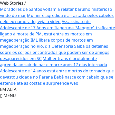
Web Stories
/
Moradores de Santos voltam a relatar barulho misterioso
vindo do mar
Mulher é agredida e arrastada pelos cabelos
pelo ex-namorado; veja o vídeo
Assassinato de
Adolescente de 17 Anos em Itaperuna
‘Mangote’, traficante
ligado à morte de PM, está entre os mortos em
megaoperação
IML libera corpos de mortos em
megaoperação no Rio, diz Defensoria
Saiba os detalhes
sobre os corpos encontrados que podem ser de amigos
desaparecidos em SC
Mulher trans é brutalmente
agredida ao sair de bar e morre após 17 dias internada
Adolescente de 14 anos está entre mortos do tornado que
devastou cidade no Paraná
Bebê nasce com cabelo que se
estende até as costas e surpreende web
EM ALTA
MENU