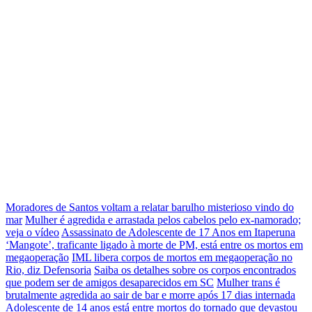
Moradores de Santos voltam a relatar barulho misterioso vindo do
mar
Mulher é agredida e arrastada pelos cabelos pelo ex-namorado;
veja o vídeo
Assassinato de Adolescente de 17 Anos em Itaperuna
‘Mangote’, traficante ligado à morte de PM, está entre os mortos em
megaoperação
IML libera corpos de mortos em megaoperação no
Rio, diz Defensoria
Saiba os detalhes sobre os corpos encontrados
que podem ser de amigos desaparecidos em SC
Mulher trans é
brutalmente agredida ao sair de bar e morre após 17 dias internada
Adolescente de 14 anos está entre mortos do tornado que devastou