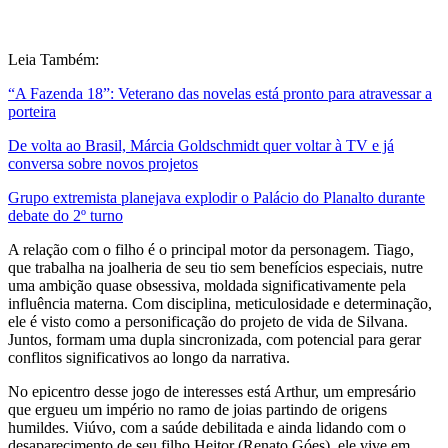
Leia Também:
“A Fazenda 18”: Veterano das novelas está pronto para atravessar a
porteira
De volta ao Brasil, Márcia Goldschmidt quer voltar à TV e já
conversa sobre novos projetos
Grupo extremista planejava explodir o Palácio do Planalto durante
debate do 2º turno
A relação com o filho é o principal motor da personagem. Tiago,
que trabalha na joalheria de seu tio sem benefícios especiais, nutre
uma ambição quase obsessiva, moldada significativamente pela
influência materna. Com disciplina, meticulosidade e determinação,
ele é visto como a personificação do projeto de vida de Silvana.
Juntos, formam uma dupla sincronizada, com potencial para gerar
conflitos significativos ao longo da narrativa.
No epicentro desse jogo de interesses está Arthur, um empresário
que ergueu um império no ramo de joias partindo de origens
humildes. Viúvo, com a saúde debilitada e ainda lidando com o
desaparecimento de seu filho Heitor (Renato Góes), ele vive em