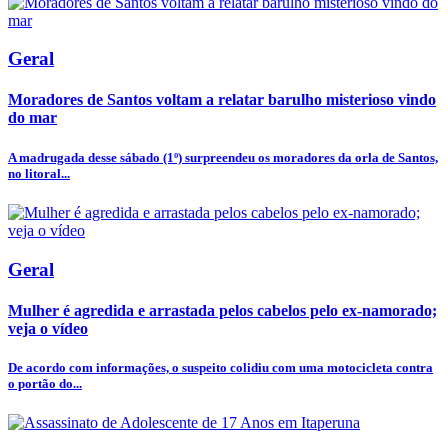
Geral
Moradores de Santos voltam a relatar barulho misterioso vindo
do mar
A madrugada desse sábado (1º) surpreendeu os moradores da orla de Santos,
no litoral...
Geral
Mulher é agredida e arrastada pelos cabelos pelo ex-namorado;
veja o vídeo
De acordo com informações, o suspeito colidiu com uma motocicleta contra
o portão do...