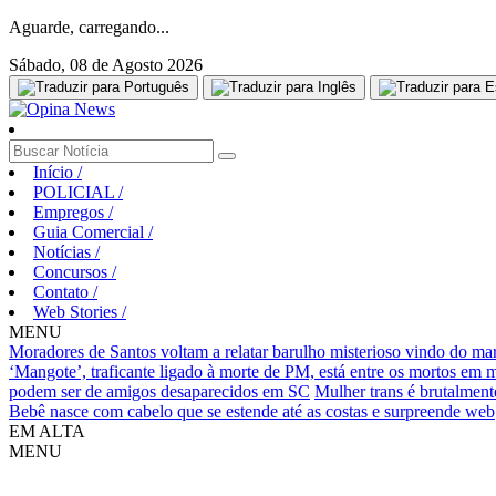
Aguarde, carregando...
Sábado, 08 de Agosto 2026
Início
/
POLICIAL
/
Empregos
/
Guia Comercial
/
Notícias
/
Concursos
/
Contato
/
Web Stories
/
MENU
Moradores de Santos voltam a relatar barulho misterioso vindo do ma
‘Mangote’, traficante ligado à morte de PM, está entre os mortos em
podem ser de amigos desaparecidos em SC
Mulher trans é brutalment
Bebê nasce com cabelo que se estende até as costas e surpreende web
EM ALTA
MENU