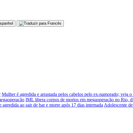
r
Mulher é agredida e arrastada pelos cabelos pelo ex-namorado; veja o
 megaoperação
IML libera corpos de mortos em megaoperação no Rio, d
e agredida ao sair de bar e morre após 17 dias internada
Adolescente de