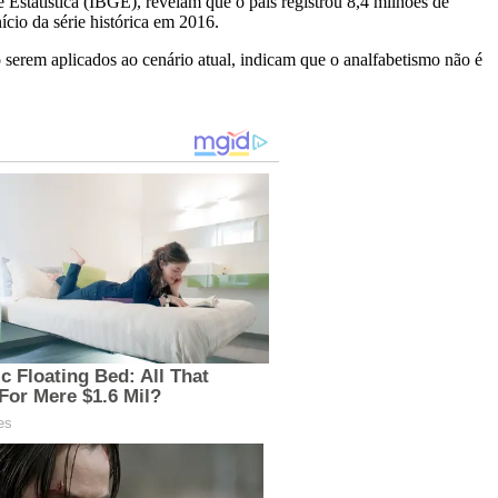
Estatística (IBGE), revelam que o país registrou 8,4 milhões de
cio da série histórica em 2016.
serem aplicados ao cenário atual, indicam que o analfabetismo não é