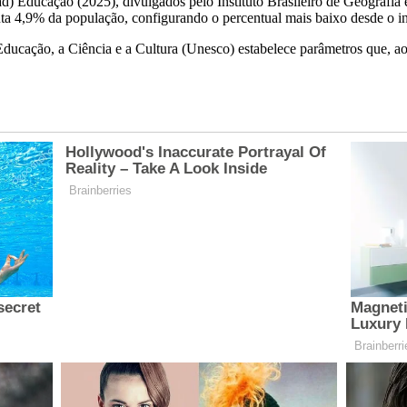
 Educação (2025), divulgados pelo Instituto Brasileiro de Geografia e 
a 4,9% da população, configurando o percentual mais baixo desde o iní
ucação, a Ciência e a Cultura (Unesco) estabelece parâmetros que, ao 