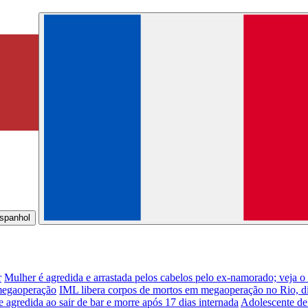
r
Mulher é agredida e arrastada pelos cabelos pelo ex-namorado; veja o
 megaoperação
IML libera corpos de mortos em megaoperação no Rio, d
e agredida ao sair de bar e morre após 17 dias internada
Adolescente de