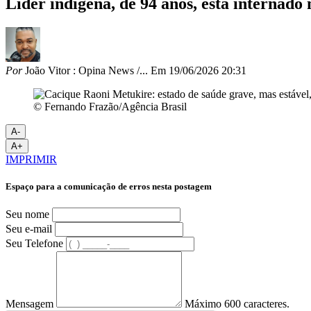
Líder indígena, de 94 anos, está internado
Por
João Vitor : Opina News /...
Em
19/06/2026 20:31
© Fernando Frazão/Agência Brasil
A-
A+
IMPRIMIR
Espaço para a comunicação de erros nesta postagem
Seu nome
Seu e-mail
Seu Telefone
Mensagem
Máximo 600 caracteres.