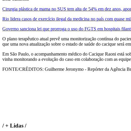
Cirurgia plástica de mama no SUS tem alta de 54% em dez anos, apon
Rio lidera casos de exercício ilegal da medicina no país com quase mil
Governo sanciona lei que prorroga o uso do FGTS em hospitais filant
O plano terapêutico atual prevê uma monitorização contínua do pacie
que uma nova atualização sobre o estado de saúde do cacique será emi
Em São Paulo, o acompanhamento médico do Cacique Raoni está sob a 
vinha monitorando a evolução do caso em colaboração com as equipes
FONTE/CRÉDITOS:
Guilherme Jeronymo - Repórter da Agência Br
/
+ Lidas
/