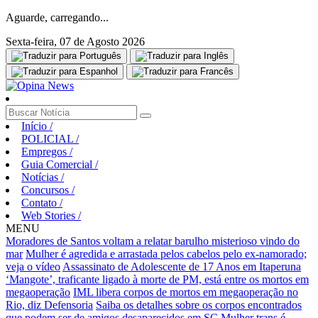
Aguarde, carregando...
Sexta-feira, 07 de Agosto 2026
Início
/
POLICIAL
/
Empregos
/
Guia Comercial
/
Notícias
/
Concursos
/
Contato
/
Web Stories
/
MENU
Moradores de Santos voltam a relatar barulho misterioso vindo do
mar
Mulher é agredida e arrastada pelos cabelos pelo ex-namorado;
veja o vídeo
Assassinato de Adolescente de 17 Anos em Itaperuna
‘Mangote’, traficante ligado à morte de PM, está entre os mortos em
megaoperação
IML libera corpos de mortos em megaoperação no
Rio, diz Defensoria
Saiba os detalhes sobre os corpos encontrados
que podem ser de amigos desaparecidos em SC
Mulher trans é