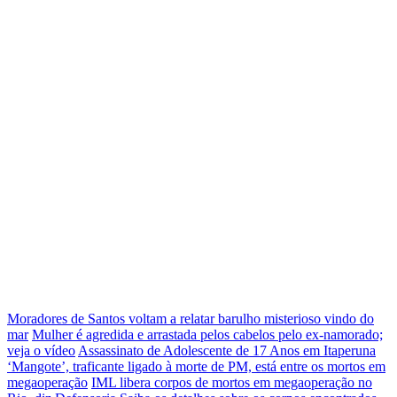
Moradores de Santos voltam a relatar barulho misterioso vindo do
mar
Mulher é agredida e arrastada pelos cabelos pelo ex-namorado;
veja o vídeo
Assassinato de Adolescente de 17 Anos em Itaperuna
‘Mangote’, traficante ligado à morte de PM, está entre os mortos em
megaoperação
IML libera corpos de mortos em megaoperação no