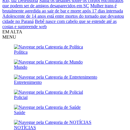
Rio, diz Defensoria
Saiba os detalhes sobre os corpos encontrados
que podem ser de amigos desaparecidos em SC
Mulher trans é
brutalmente agredida ao sair de bar e morre após 17 dias internada
Adolescente de 14 anos está entre mortos do tornado que devastou
cidade no Paraná
Bebê nasce com cabelo que se estende até as
costas e surpreende web
EM ALTA
MENU
Política
Mundo
Entretenimento
Policial
Saúde
NOTÍCIAS