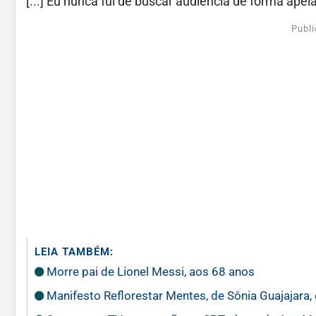
[...] Eu nunca fui de buscar audiência de forma ape
Publi
LEIA TAMBÉM:
Morre pai de Lionel Messi, aos 68 anos
Manifesto Reflorestar Mentes, de Sônia Guajajara, g