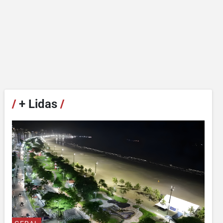
/
+ Lidas
/