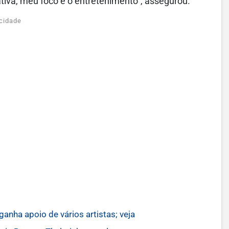
lativa, meu foco é o entretenimento”, assegurou.
cidade
anha apoio de vários artistas; veja