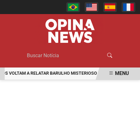
MENU
VOLTAM A RELATAR BARULHO MISTERIOSO VINDO DO MAR
MULHE
EM ALTA