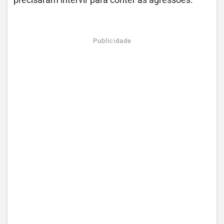
precisaram intervir para conter as agressões.
Publicidade