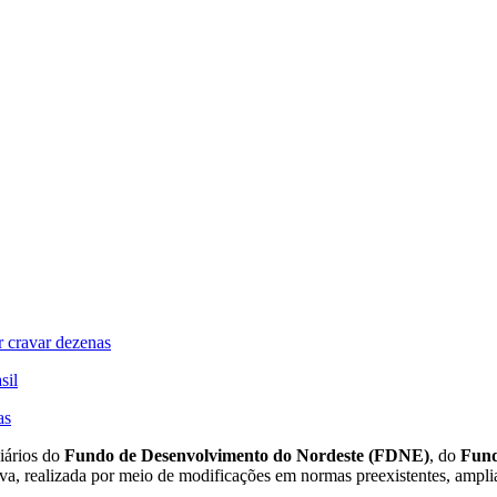
 cravar dezenas
sil
as
iários do
Fundo de Desenvolvimento do Nordeste (FDNE)
, do
Fund
ativa, realizada por meio de modificações em normas preexistentes, ampl