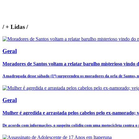
/
+ Lidas
/
Geral
Moradores de Santos voltam a relatar barulho misterioso vindo 
A madrugada desse sábado (1º) surpreendeu os moradores da orla de Santos, no 
Geral
Mulher é agredida e arrastada pelos cabelos pelo ex-namorado; v
De acordo com informações, o suspeito colidiu com uma motocicleta contra o p