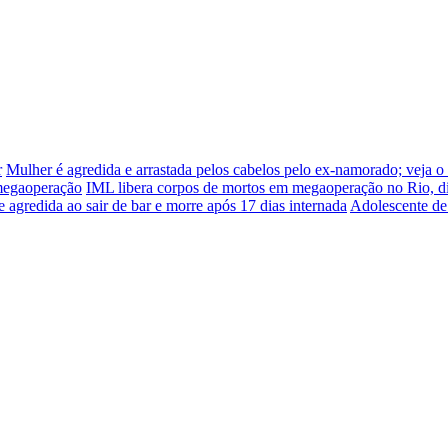
r
Mulher é agredida e arrastada pelos cabelos pelo ex-namorado; veja o
 megaoperação
IML libera corpos de mortos em megaoperação no Rio, d
e agredida ao sair de bar e morre após 17 dias internada
Adolescente de