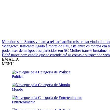
Moradores de Santos voltam a relatar barulho misterioso vindo do ma
‘Mangote’, traficante ligado à morte de PM, está entre os mortos em
podem ser de amigos desaparecidos em SC
Mulher trans é brutalment
Bebê nasce com cabelo que se estende até as costas e surpreende web
EM ALTA
MENU
Política
Mundo
Entretenimento