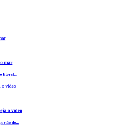
do mar
litoral...
eja o vídeo
ortão do...