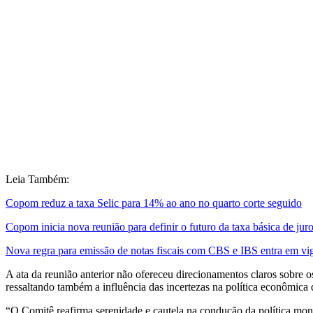
Leia Também:
Copom reduz a taxa Selic para 14% ao ano no quarto corte seguido
Copom inicia nova reunião para definir o futuro da taxa básica de juro
Nova regra para emissão de notas fiscais com CBS e IBS entra em vi
A ata da reunião anterior não ofereceu direcionamentos claros sobre o
ressaltando também a influência das incertezas na política econômica
“O Comitê reafirma serenidade e cautela na condução da política mon