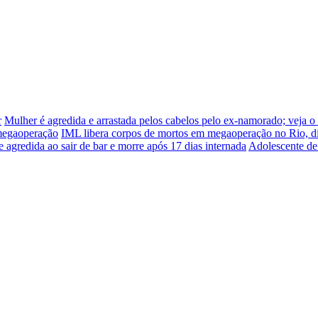
r
Mulher é agredida e arrastada pelos cabelos pelo ex-namorado; veja o
 megaoperação
IML libera corpos de mortos em megaoperação no Rio, d
e agredida ao sair de bar e morre após 17 dias internada
Adolescente de