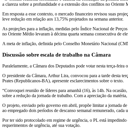
a clareza sobre a profundidade e a extensão dos conflitos no Oriente M
Em resposta a esse contexto, o mercado financeiro revisou suas proj
leve redução em relação aos 13,75% projetados na semana anterior.
As projeções para a inflação, medidas pelo Índice Nacional de Pre
no Oriente Médio levaram à décima quarta semana consecutiva de elev
A meta de inflação, definida pelo Conselho Monetário Nacional (CMN
Discussão sobre escala de trabalho na Câmara
Paralelamente, a Câmara dos Deputados pode votar nesta terça-feira o 
O presidente da Câmara, Arthur Lira, convocou para a tarde desta terça
Prates (Republicanos-BA), apresente esclarecimentos sobre o texto.
“Convoquei reunião de líderes para amanhã (16), às 14h. Na ocasião,
sobre a redução da jornada de trabalho. Com a apreciação da matéria,
O projeto, enviado pelo governo em abril, propõe limitar a jornada de
ao empregado dois períodos de descanso semanal remunerado, cada u
Por ter sido protocolado em regime de urgência, o PL está impedindo
requerimentos de urgência, até sua votação.