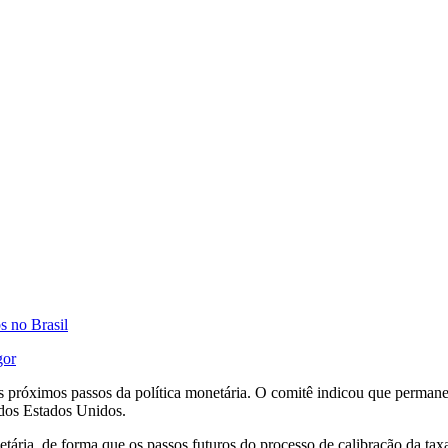
s no Brasil
gor
s próximos passos da política monetária. O comitê indicou que permanece
 dos Estados Unidos.
etária, de forma que os passos futuros do processo de calibração da t