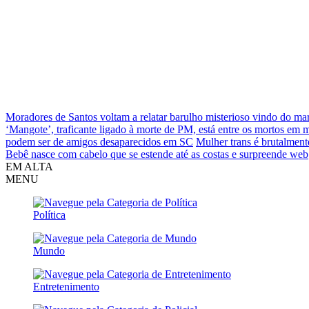
Moradores de Santos voltam a relatar barulho misterioso vindo do ma
‘Mangote’, traficante ligado à morte de PM, está entre os mortos em
podem ser de amigos desaparecidos em SC
Mulher trans é brutalment
Bebê nasce com cabelo que se estende até as costas e surpreende web
EM ALTA
MENU
Política
Mundo
Entretenimento