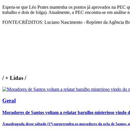
Espera-se que Léo Prates mantenha os pontos já aprovados na PEC que
trabalho e dois de folga). Atualmente, a PEC encontra-se em análise 
FONTE/CRÉDITOS:
Luciano Nascimento - Repórter da Agência Bra
/
+ Lidas
/
Geral
Moradores de Santos voltam a relatar barulho misterioso vindo 
A madrugada desse sábado (1º) surpreendeu os moradores da orla de Santos, no 