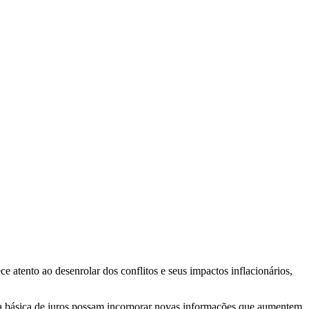
 atento ao desenrolar dos conflitos e seus impactos inflacionários,
axa básica de juros possam incorporar novas informações que aumentem