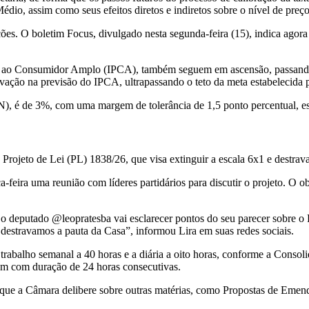
édio, assim como seus efeitos diretos e indiretos sobre o nível de preç
eções. O boletim Focus, divulgado nesta segunda-feira (15), indica ag
ços ao Consumidor Amplo (IPCA), também seguem em ascensão, passand
ação na previsão do IPCA, ultrapassando o teto da meta estabelecida 
), é de 3%, com uma margem de tolerância de 1,5 ponto percentual, es
Projeto de Lei (PL) 1838/26, que visa extinguir a escala 6x1 e destrav
-feira uma reunião com líderes partidários para discutir o projeto. O ob
 o deputado @leopratesba vai esclarecer pontos do seu parecer sobre o
 destravamos a pauta da Casa”, informou Lira em suas redes sociais.
 trabalho semanal a 40 horas e a diária a oito horas, conforme a Conso
m com duração de 24 horas consecutivas.
 que a Câmara delibere sobre outras matérias, como Propostas de Emend