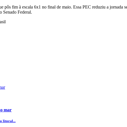
 pôs fim à escala 6x1 no final de maio. Essa PEC reduziu a jornada se
no Senado Federal.
sil
do mar
litoral...