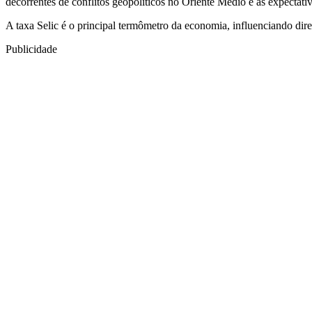
decorrentes de conflitos geopolíticos no Oriente Médio e as expectativ
A taxa Selic é o principal termômetro da economia, influenciando dir
Publicidade