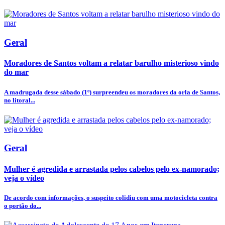
Geral
Moradores de Santos voltam a relatar barulho misterioso vindo
do mar
A madrugada desse sábado (1º) surpreendeu os moradores da orla de Santos,
no litoral...
Geral
Mulher é agredida e arrastada pelos cabelos pelo ex-namorado;
veja o vídeo
De acordo com informações, o suspeito colidiu com uma motocicleta contra
o portão do...