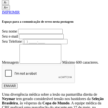
A-
A+
IMPRIMIR
Espaço para a comunicação de erros nesta postagem
Seu nome
Seu e-mail
Seu Telefone
Mensagem
Máximo 600 caracteres.
ENVIAR
Uma divergência médica sobre a lesão na panturrilha direita de
Neymar
tem gerado considerável tensão nos bastidores da
Seleção
Brasileira
, às vésperas da
Copa do Mundo
. A equipe médica da
CBF realizará uma reavaliação do atacante em 27 de maio, na