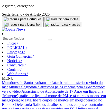
Aguarde, carregando...
Sexta-feira, 07 de Agosto 2026
Início
/
POLICIAL
/
Empregos
/
Guia Comercial
/
Notícias
/
Concursos
/
Contato
/
Web Stories
/
MENU
Moradores de Santos voltam a relatar barulho misterioso vindo do
mar
Mulher é agredida e arrastada pelos cabelos pelo ex-namorado;
veja o vídeo
Assassinato de Adolescente de 17 Anos em Itaperuna
‘Mangote’, traficante ligado à morte de PM, está entre os mortos em
megaoperação
IML libera corpos de mortos em megaoperação no
Rio, diz Defensoria
Saiba os detalhes sobre os corpos encontrados
que podem ser de amigos desaparecidos em SC
Mulher trans é