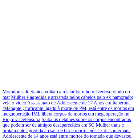
Moradores de Santos voltam a relatar barulho misterioso vindo do
mar
Mulher é agredida e arrastada pelos cabelos pelo ex-namorado;
veja o vídeo
Assassinato de Adolescente de 17 Anos em Itaperuna
‘Mangote’, traficante ligado à morte de PM, está entre os mortos em
megaoperação
IML libera corpos de mortos em megaoperação no
Rio, diz Defensoria
Saiba os detalhes sobre os corpos encontrados
que podem ser de amigos desaparecidos em SC
Mulher trans é
brutalmente agredida ao sair de bar e morre após 17 dias internada
Adolescente de 14 anos está entre mortos do tornado que devastou