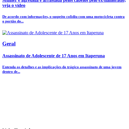
Mulher é agredida e arrastada pelos cabelos pelo ex-namorado;
veja o vídeo
De acordo com informações, o suspeito colidiu com uma motocicleta contra
o portão do...
Geral
Assassinato de Adolescente de 17 Anos em Itaperuna
Entenda os detalhes e as implicações do trágico assassinato de uma jovem
dentro de...