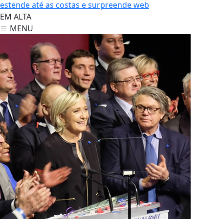
estende até as costas e surpreende web
EM ALTA
MENU