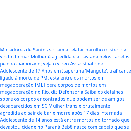
Moradores de Santos voltam a relatar barulho misterioso
vindo do mar
Mulher é agredida e arrastada pelos cabelos
pelo ex-namorado; veja o vídeo
Assassinato de
Adolescente de 17 Anos em Itaperuna
‘Mangote’, traficante
ligado à morte de PM, está entre os mortos em
megaoperação
IML libera corpos de mortos em
megaoperação no Rio, diz Defensoria
Saiba os detalhes
sobre os corpos encontrados que podem ser de amigos
desaparecidos em SC
Mulher trans é brutalmente
agredida ao sair de bar e morre após 17 dias internada
Adolescente de 14 anos está entre mortos do tornado que
devastou cidade no Paraná
Bebê nasce com cabelo que se