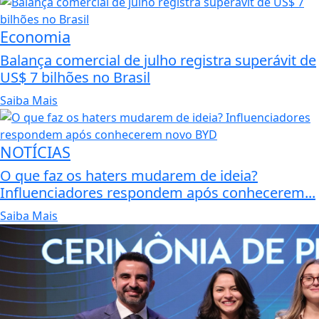
Economia
Balança comercial de julho registra superávit de
US$ 7 bilhões no Brasil
Saiba Mais
NOTÍCIAS
O que faz os haters mudarem de ideia?
Influenciadores respondem após conhecerem...
Saiba Mais