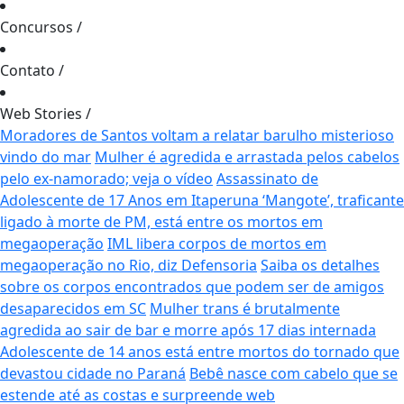
Concursos
/
Contato
/
Web Stories
/
Moradores de Santos voltam a relatar barulho misterioso
vindo do mar
Mulher é agredida e arrastada pelos cabelos
pelo ex-namorado; veja o vídeo
Assassinato de
Adolescente de 17 Anos em Itaperuna
‘Mangote’, traficante
ligado à morte de PM, está entre os mortos em
megaoperação
IML libera corpos de mortos em
megaoperação no Rio, diz Defensoria
Saiba os detalhes
sobre os corpos encontrados que podem ser de amigos
desaparecidos em SC
Mulher trans é brutalmente
agredida ao sair de bar e morre após 17 dias internada
Adolescente de 14 anos está entre mortos do tornado que
devastou cidade no Paraná
Bebê nasce com cabelo que se
estende até as costas e surpreende web