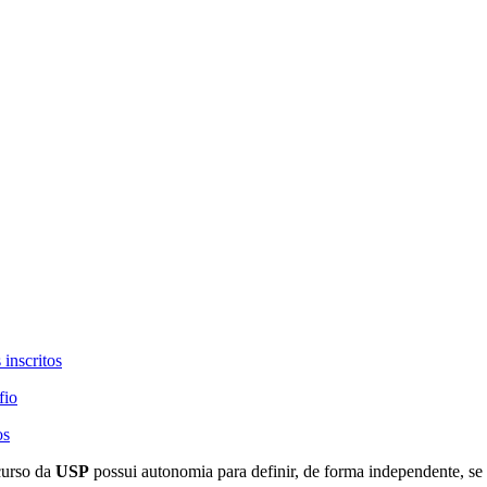
 inscritos
fio
os
curso da
USP
possui autonomia para definir, de forma independente, se