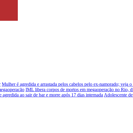
r
Mulher é agredida e arrastada pelos cabelos pelo ex-namorado; veja o
 megaoperação
IML libera corpos de mortos em megaoperação no Rio, d
e agredida ao sair de bar e morre após 17 dias internada
Adolescente de