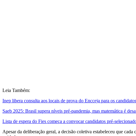
Leia Também:
Inep libera consulta aos locais de prova do Encceja para os candidatos
Saeb 2025: Brasil supera níveis pré-pandemia, mas matemática é desa
Lista de espera do Fies começa a convocar candidatos pré-selecionad
Apesar da deliberação geral, a decisão coletiva estabeleceu que cada 