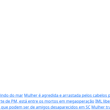
vindo do mar
Mulher é agredida e arrastada pelos cabelos 
morte de PM, está entre os mortos em megaoperação
IML lib
s que podem ser de amigos desaparecidos em SC
Mulher tr