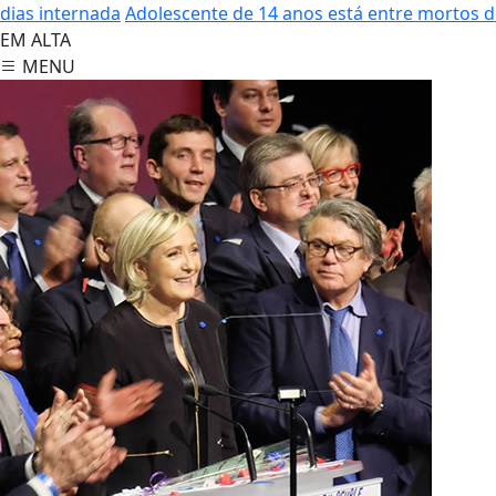
dias internada
Adolescente de 14 anos está entre mortos 
EM ALTA
MENU