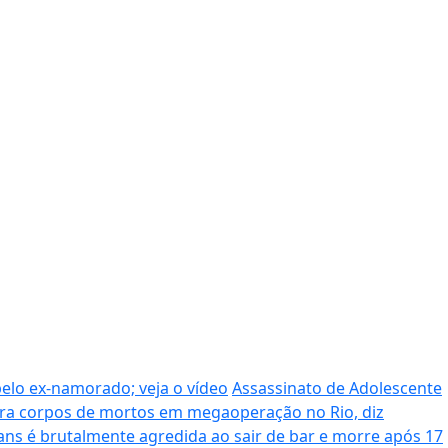
pelo ex-namorado; veja o vídeo
Assassinato de Adolescente
era corpos de mortos em megaoperação no Rio, diz
ans é brutalmente agredida ao sair de bar e morre após 17