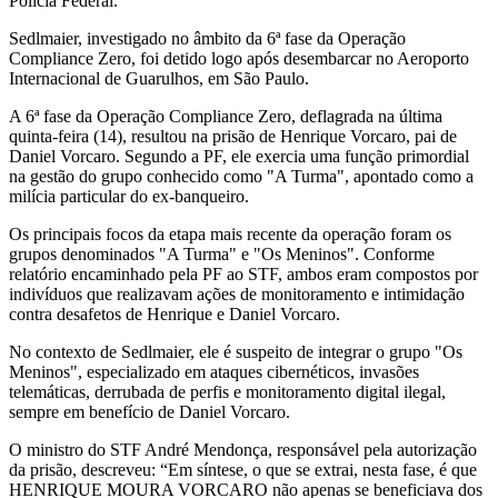
Polícia Federal.
Sedlmaier, investigado no âmbito da 6ª fase da Operação
Compliance Zero, foi detido logo após desembarcar no Aeroporto
Internacional de Guarulhos, em São Paulo.
A 6ª fase da Operação Compliance Zero, deflagrada na última
quinta-feira (14), resultou na prisão de Henrique Vorcaro, pai de
Daniel Vorcaro. Segundo a PF, ele exercia uma função primordial
na gestão do grupo conhecido como "A Turma", apontado como a
milícia particular do ex-banqueiro.
Os principais focos da etapa mais recente da operação foram os
grupos denominados "A Turma" e "Os Meninos". Conforme
relatório encaminhado pela PF ao STF, ambos eram compostos por
indivíduos que realizavam ações de monitoramento e intimidação
contra desafetos de Henrique e Daniel Vorcaro.
No contexto de Sedlmaier, ele é suspeito de integrar o grupo "Os
Meninos", especializado em ataques cibernéticos, invasões
telemáticas, derrubada de perfis e monitoramento digital ilegal,
sempre em benefício de Daniel Vorcaro.
O ministro do STF André Mendonça, responsável pela autorização
da prisão, descreveu: “Em síntese, o que se extrai, nesta fase, é que
HENRIQUE MOURA VORCARO não apenas se beneficiava dos