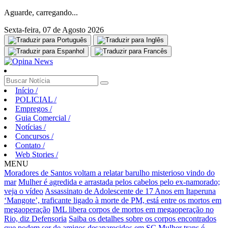
Aguarde, carregando...
Sexta-feira, 07 de Agosto 2026
Início
/
POLICIAL
/
Empregos
/
Guia Comercial
/
Notícias
/
Concursos
/
Contato
/
Web Stories
/
MENU
Moradores de Santos voltam a relatar barulho misterioso vindo do
mar
Mulher é agredida e arrastada pelos cabelos pelo ex-namorado;
veja o vídeo
Assassinato de Adolescente de 17 Anos em Itaperuna
‘Mangote’, traficante ligado à morte de PM, está entre os mortos em
megaoperação
IML libera corpos de mortos em megaoperação no
Rio, diz Defensoria
Saiba os detalhes sobre os corpos encontrados
que podem ser de amigos desaparecidos em SC
Mulher trans é