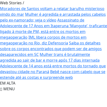
Web Stories
/
Moradores de Santos voltam a relatar barulho misterioso
vindo do mar
Mulher é agredida e arrastada pelos cabelos
pelo ex-namorado; veja o vídeo
Assassinato de
Adolescente de 17 Anos em Itaperuna
‘Mangote’, traficante
ligado à morte de PM, está entre os mortos em
megaoperação
IML libera corpos de mortos em
megaoperação no Rio, diz Defensoria
Saiba os detalhes
sobre os corpos encontrados que podem ser de amigos
desaparecidos em SC
Mulher trans é brutalmente
agredida ao sair de bar e morre após 17 dias internada
Adolescente de 14 anos está entre mortos do tornado que
devastou cidade no Paraná
Bebê nasce com cabelo que se
estende até as costas e surpreende web
EM ALTA
MENU