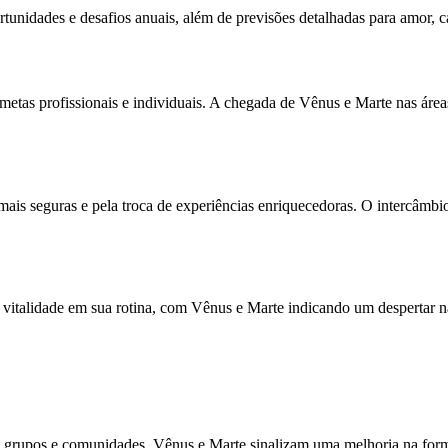
rtunidades e desafios anuais, além de previsões detalhadas para amor, ca
etas profissionais e individuais. A chegada de Vênus e Marte nas áreas
is seguras e pela troca de experiências enriquecedoras. O intercâmbio 
 vitalidade em sua rotina, com Vênus e Marte indicando um despertar na
m grupos e comunidades. Vênus e Marte sinalizam uma melhoria na form