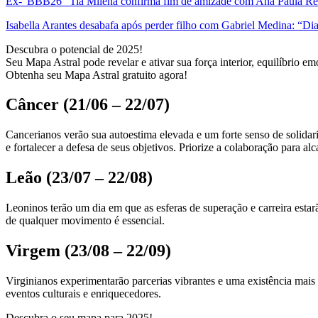
Ex-“BBB26” Tia Milena confirma fim de amizade com Ana Paula Rena
Isabella Arantes desabafa após perder filho com Gabriel Medina: “Dias
Descubra o potencial de 2025!
Seu Mapa Astral pode revelar e ativar sua força interior, equilíbrio e
Obtenha seu Mapa Astral gratuito agora!
Câncer (21/06 – 22/07)
Cancerianos verão sua autoestima elevada e um forte senso de solidar
e fortalecer a defesa de seus objetivos. Priorize a colaboração para al
Leão (23/07 – 22/08)
Leoninos terão um dia em que as esferas de superação e carreira estar
de qualquer movimento é essencial.
Virgem (23/08 – 22/09)
Virginianos experimentarão parcerias vibrantes e uma existência mais 
eventos culturais e enriquecedores.
Descubra o seu mapa para 2025!