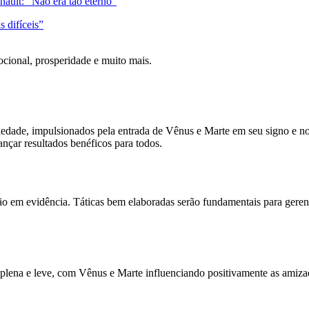
ult: “Não era tão eterno”
 difíceis”
mocional, prosperidade e muito mais.
iedade, impulsionados pela entrada de Vênus e Marte em seu signo e no 
cançar resultados benéficos para todos.
ão em evidência. Táticas bem elaboradas serão fundamentais para gerenc
plena e leve, com Vênus e Marte influenciando positivamente as amizade