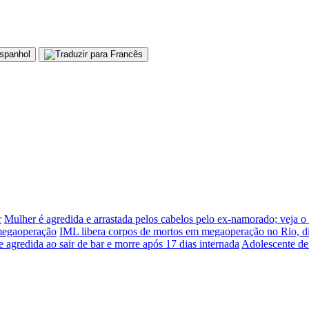
r
Mulher é agredida e arrastada pelos cabelos pelo ex-namorado; veja o
 megaoperação
IML libera corpos de mortos em megaoperação no Rio, d
e agredida ao sair de bar e morre após 17 dias internada
Adolescente de