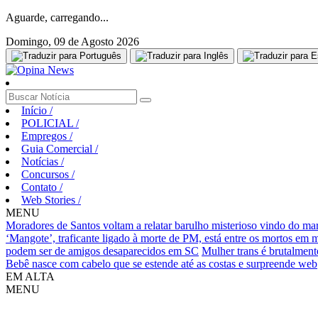
Aguarde, carregando...
Domingo, 09 de Agosto 2026
Início
/
POLICIAL
/
Empregos
/
Guia Comercial
/
Notícias
/
Concursos
/
Contato
/
Web Stories
/
MENU
Moradores de Santos voltam a relatar barulho misterioso vindo do ma
‘Mangote’, traficante ligado à morte de PM, está entre os mortos em
podem ser de amigos desaparecidos em SC
Mulher trans é brutalment
Bebê nasce com cabelo que se estende até as costas e surpreende web
EM ALTA
MENU