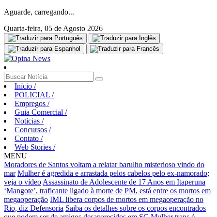
Aguarde, carregando...
Quarta-feira, 05 de Agosto 2026
Início
/
POLICIAL
/
Empregos
/
Guia Comercial
/
Notícias
/
Concursos
/
Contato
/
Web Stories
/
MENU
Moradores de Santos voltam a relatar barulho misterioso vindo do
mar
Mulher é agredida e arrastada pelos cabelos pelo ex-namorado;
veja o vídeo
Assassinato de Adolescente de 17 Anos em Itaperuna
‘Mangote’, traficante ligado à morte de PM, está entre os mortos em
megaoperação
IML libera corpos de mortos em megaoperação no
Rio, diz Defensoria
Saiba os detalhes sobre os corpos encontrados
que podem ser de amigos desaparecidos em SC
Mulher trans é