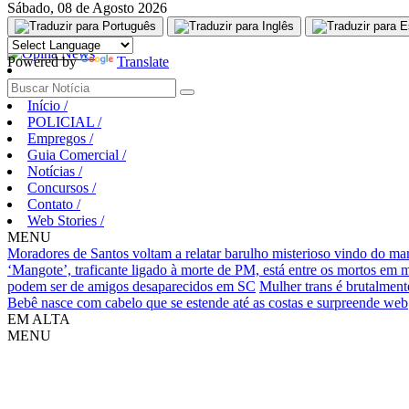
Sábado, 08 de Agosto 2026
Aguarde, carregando...
Powered by
Translate
Início
/
POLICIAL
/
Empregos
/
Guia Comercial
/
Notícias
/
Concursos
/
Contato
/
Web Stories
/
MENU
Moradores de Santos voltam a relatar barulho misterioso vindo do ma
‘Mangote’, traficante ligado à morte de PM, está entre os mortos em
podem ser de amigos desaparecidos em SC
Mulher trans é brutalment
Bebê nasce com cabelo que se estende até as costas e surpreende web
EM ALTA
MENU