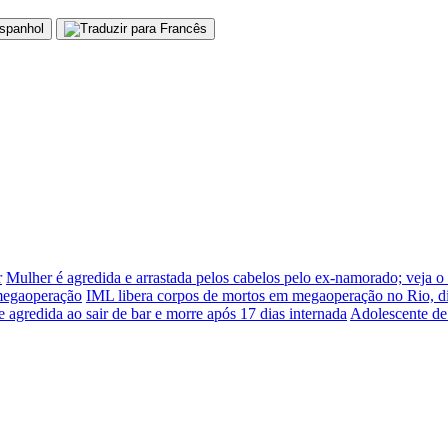
r
Mulher é agredida e arrastada pelos cabelos pelo ex-namorado; veja o
 megaoperação
IML libera corpos de mortos em megaoperação no Rio, d
e agredida ao sair de bar e morre após 17 dias internada
Adolescente de