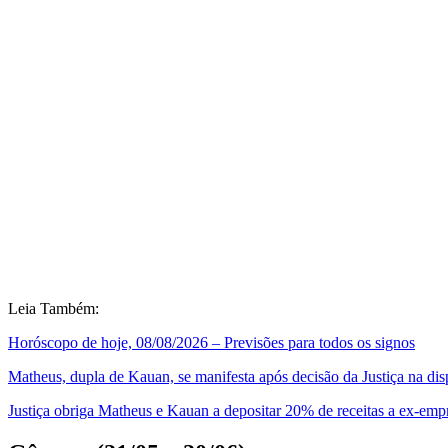
Leia Também:
Horóscopo de hoje, 08/08/2026 – Previsões para todos os signos
Matheus, dupla de Kauan, se manifesta após decisão da Justiça na dis
Justiça obriga Matheus e Kauan a depositar 20% de receitas a ex-empre