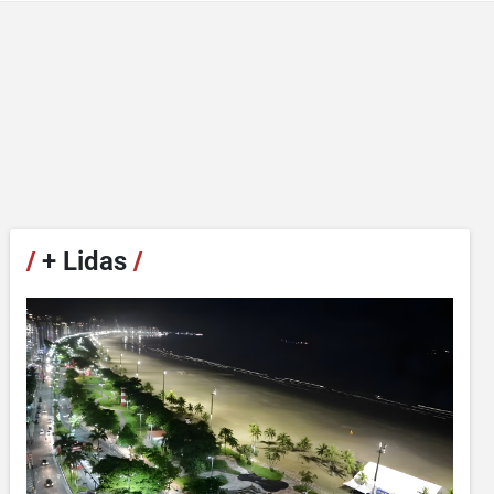
/
+ Lidas
/