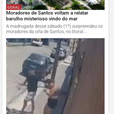
GERAL
Moradores de Santos voltam a relatar
barulho misterioso vindo do mar
A madrugada desse sábado (1º) surpreendeu os
moradores da orla de Santos, no litoral...