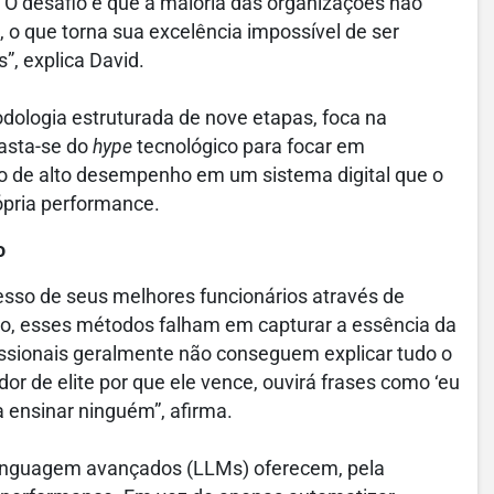
 O desafio é que a maioria das organizações não
o que torna sua excelência impossível de ser
”, explica David.
dologia estruturada de nove etapas, foca na
fasta-se do
hype
tecnológico para focar em
to de alto desempenho em um sistema digital que o
rópria performance.
o
esso de seus melhores funcionários através de
to, esses métodos falham em capturar a essência da
ssionais geralmente não conseguem explicar tudo o
r de elite por que ele vence, ouvirá frases como ‘eu
a ensinar ninguém”, afirma.
de linguagem avançados (LLMs) oferecem, pela