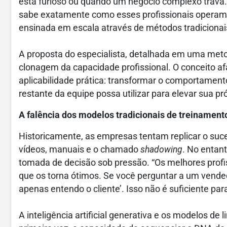
está furioso ou quando um negócio complexo trava.
sabe exatamente como esses profissionais operam, 
ensinada em escala através de métodos tradicionais
A proposta do especialista, detalhada em uma meto
clonagem da capacidade profissional. O conceito a
aplicabilidade prática: transformar o comportamen
restante da equipe possa utilizar para elevar sua p
A falência dos modelos tradicionais de treinament
Historicamente, as empresas tentam replicar o suc
vídeos, manuais e o chamado
shadowing
. No entan
tomada de decisão sob pressão. “Os melhores profi
que os torna ótimos. Se você perguntar a um vendedo
apenas entendo o cliente’. Isso não é suficiente par
A inteligência artificial generativa e os modelos 