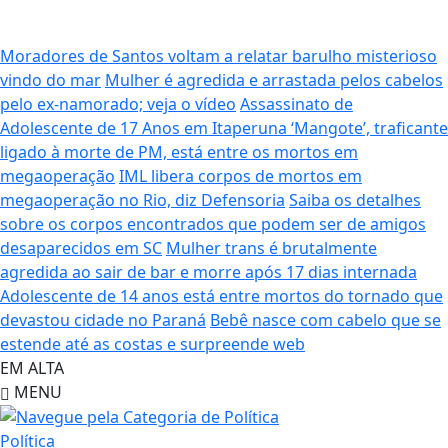
Moradores de Santos voltam a relatar barulho misterioso
vindo do mar
Mulher é agredida e arrastada pelos cabelos
pelo ex-namorado; veja o vídeo
Assassinato de
Adolescente de 17 Anos em Itaperuna
‘Mangote’, traficante
ligado à morte de PM, está entre os mortos em
megaoperação
IML libera corpos de mortos em
megaoperação no Rio, diz Defensoria
Saiba os detalhes
sobre os corpos encontrados que podem ser de amigos
desaparecidos em SC
Mulher trans é brutalmente
agredida ao sair de bar e morre após 17 dias internada
Adolescente de 14 anos está entre mortos do tornado que
devastou cidade no Paraná
Bebê nasce com cabelo que se
estende até as costas e surpreende web
EM ALTA
MENU
Política