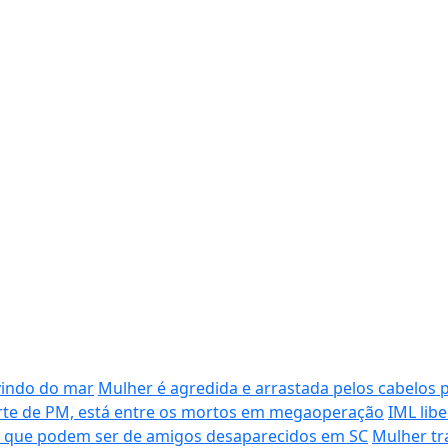
vindo do mar
Mulher é agredida e arrastada pelos cabelos 
morte de PM, está entre os mortos em megaoperação
IML lib
s que podem ser de amigos desaparecidos em SC
Mulher tr