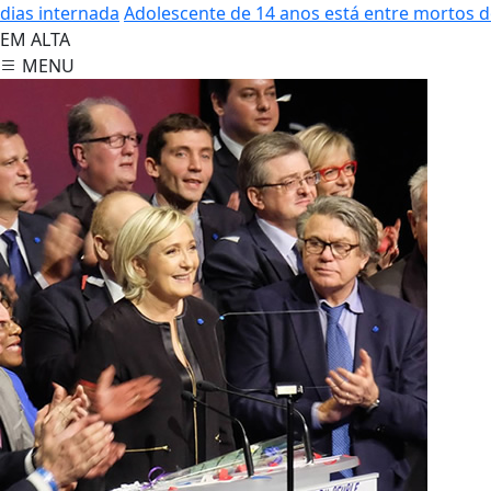
dias internada
Adolescente de 14 anos está entre mortos 
EM ALTA
MENU