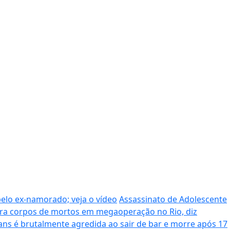
pelo ex-namorado; veja o vídeo
Assassinato de Adolescente
era corpos de mortos em megaoperação no Rio, diz
ans é brutalmente agredida ao sair de bar e morre após 17