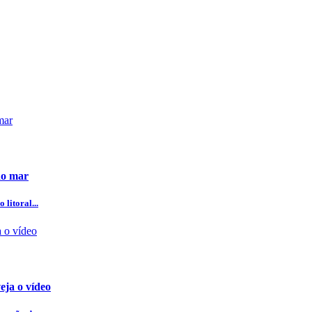
do mar
litoral...
eja o vídeo