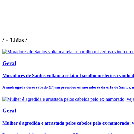
/
+ Lidas
/
Geral
Moradores de Santos voltam a relatar barulho misterioso vindo 
A madrugada desse sábado (1º) surpreendeu os moradores da orla de Santos, no 
Geral
Mulher é agredida e arrastada pelos cabelos pelo ex-namorado; v