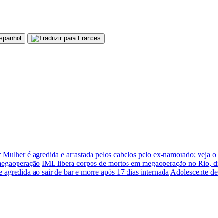
r
Mulher é agredida e arrastada pelos cabelos pelo ex-namorado; veja o
 megaoperação
IML libera corpos de mortos em megaoperação no Rio, d
e agredida ao sair de bar e morre após 17 dias internada
Adolescente de