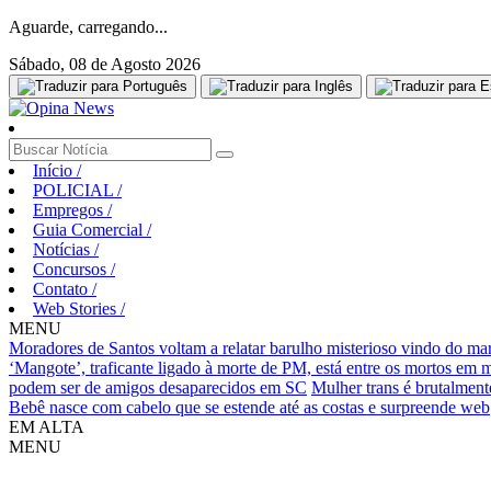
Aguarde, carregando...
Sábado, 08 de Agosto 2026
Início
/
POLICIAL
/
Empregos
/
Guia Comercial
/
Notícias
/
Concursos
/
Contato
/
Web Stories
/
MENU
Moradores de Santos voltam a relatar barulho misterioso vindo do ma
‘Mangote’, traficante ligado à morte de PM, está entre os mortos em
podem ser de amigos desaparecidos em SC
Mulher trans é brutalment
Bebê nasce com cabelo que se estende até as costas e surpreende web
EM ALTA
MENU