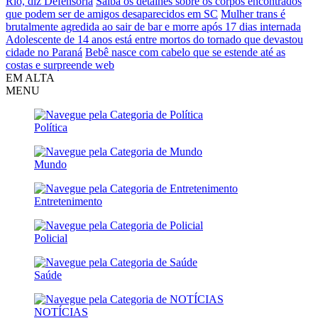
Rio, diz Defensoria
Saiba os detalhes sobre os corpos encontrados
que podem ser de amigos desaparecidos em SC
Mulher trans é
brutalmente agredida ao sair de bar e morre após 17 dias internada
Adolescente de 14 anos está entre mortos do tornado que devastou
cidade no Paraná
Bebê nasce com cabelo que se estende até as
costas e surpreende web
EM ALTA
MENU
Política
Mundo
Entretenimento
Policial
Saúde
NOTÍCIAS