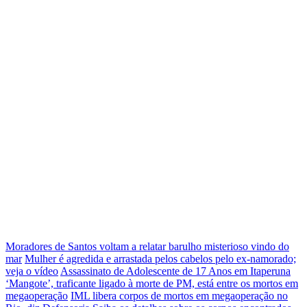
Moradores de Santos voltam a relatar barulho misterioso vindo do
mar
Mulher é agredida e arrastada pelos cabelos pelo ex-namorado;
veja o vídeo
Assassinato de Adolescente de 17 Anos em Itaperuna
‘Mangote’, traficante ligado à morte de PM, está entre os mortos em
megaoperação
IML libera corpos de mortos em megaoperação no