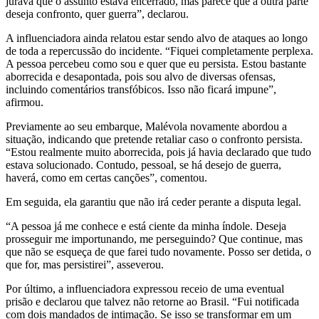
jurava que o assunto estava encerrado, mas parece que a outra parte
deseja confronto, quer guerra”, declarou.
A influenciadora ainda relatou estar sendo alvo de ataques ao longo
de toda a repercussão do incidente. “Fiquei completamente perplexa.
A pessoa percebeu como sou e quer que eu persista. Estou bastante
aborrecida e desapontada, pois sou alvo de diversas ofensas,
incluindo comentários transfóbicos. Isso não ficará impune”,
afirmou.
Previamente ao seu embarque, Malévola novamente abordou a
situação, indicando que pretende retaliar caso o confronto persista.
“Estou realmente muito aborrecida, pois já havia declarado que tudo
estava solucionado. Contudo, pessoal, se há desejo de guerra,
haverá, como em certas canções”, comentou.
Em seguida, ela garantiu que não irá ceder perante a disputa legal.
“A pessoa já me conhece e está ciente da minha índole. Deseja
prosseguir me importunando, me perseguindo? Que continue, mas
que não se esqueça de que farei tudo novamente. Posso ser detida, o
que for, mas persistirei”, asseverou.
Por último, a influenciadora expressou receio de uma eventual
prisão e declarou que talvez não retorne ao Brasil. “Fui notificada
com dois mandados de intimação. Se isso se transformar em um