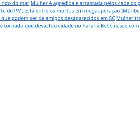
vindo do mar
Mulher é agredida e arrastada pelos cabelos 
morte de PM, está entre os mortos em megaoperação
IML lib
s que podem ser de amigos desaparecidos em SC
Mulher tr
do tornado que devastou cidade no Paraná
Bebê nasce com 