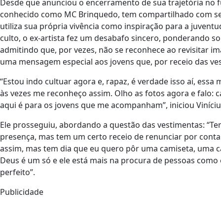
Desde que anunciou o encerramento de sua trajetória no f
conhecido como MC Brinquedo, tem compartilhado com seus
utiliza sua própria vivência como inspiração para a juven
culto, o ex-artista fez um desabafo sincero, ponderando 
admitindo que, por vezes, não se reconhece ao revisitar ima
uma mensagem especial aos jovens que, por receio das ves
“Estou indo cultuar agora e, rapaz, é verdade isso aí, essa
às vezes me reconheço assim. Olho as fotos agora e falo: c
aqui é para os jovens que me acompanham”, iniciou Viníciu
Ele prosseguiu, abordando a questão das vestimentas: “T
presença, mas tem um certo receio de renunciar por cont
assim, mas tem dia que eu quero pôr uma camiseta, uma ca
Deus é um só e ele está mais na procura de pessoas como 
perfeito”.
Publicidade