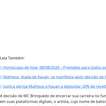
Leia Também:
Horóscopo de hoje, 08/08/2026 – Previsões para todos os
Matheus, dupla de Kauan, se manifesta após decisão da J
Justiça obriga Matheus e Kauan a depositar 20% de receit
A decisão de MC Brinquedo de encerrar sua carreira no fu
em suas plataformas digitais, o artista, cujo nome de bati