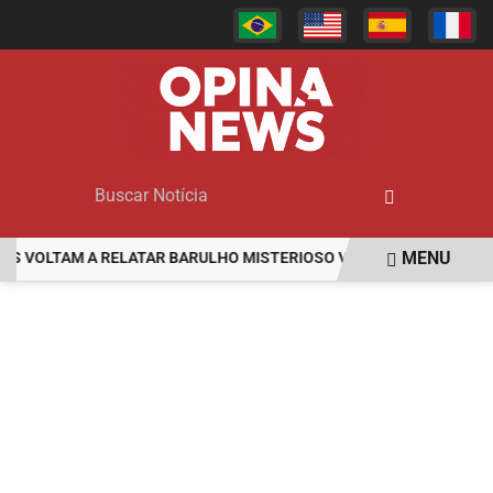
MENU
VOLTAM A RELATAR BARULHO MISTERIOSO VINDO DO MAR
MULHE
EM ALTA