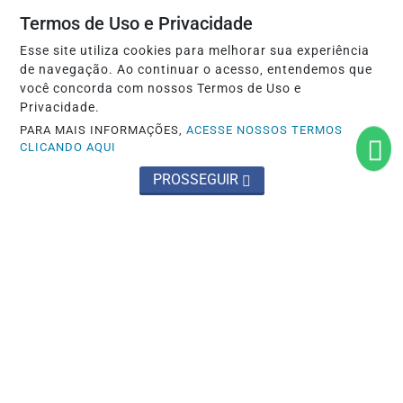
Termos de Uso e Privacidade
Esse site utiliza cookies para melhorar sua experiência
de navegação. Ao continuar o acesso, entendemos que
você concorda com nossos Termos de Uso e
Privacidade.
INÍCIO
|
SOBRE
|
EXPEDIENTE
|
PARA MAIS INFORMAÇÕES,
ACESSE NOSSOS TERMOS
CLICANDO AQUI
TERMOS DE USO E PRIVACIDADE
|
FAQ
|
CONTATO
PROSSEGUIR
OPINA NEWS - TODOS OS DIREITOS RESERVADOS.