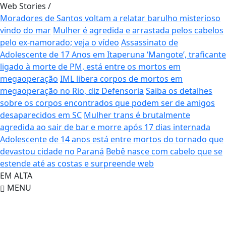
Web Stories
/
Moradores de Santos voltam a relatar barulho misterioso
vindo do mar
Mulher é agredida e arrastada pelos cabelos
pelo ex-namorado; veja o vídeo
Assassinato de
Adolescente de 17 Anos em Itaperuna
‘Mangote’, traficante
ligado à morte de PM, está entre os mortos em
megaoperação
IML libera corpos de mortos em
megaoperação no Rio, diz Defensoria
Saiba os detalhes
sobre os corpos encontrados que podem ser de amigos
desaparecidos em SC
Mulher trans é brutalmente
agredida ao sair de bar e morre após 17 dias internada
Adolescente de 14 anos está entre mortos do tornado que
devastou cidade no Paraná
Bebê nasce com cabelo que se
estende até as costas e surpreende web
EM ALTA
MENU