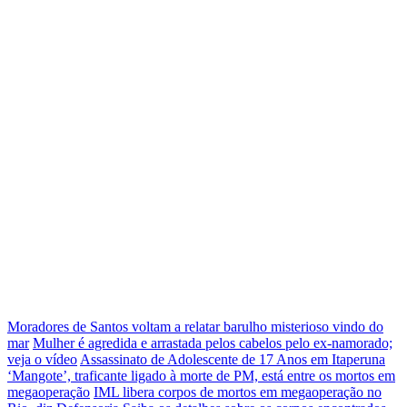
Moradores de Santos voltam a relatar barulho misterioso vindo do
mar
Mulher é agredida e arrastada pelos cabelos pelo ex-namorado;
veja o vídeo
Assassinato de Adolescente de 17 Anos em Itaperuna
‘Mangote’, traficante ligado à morte de PM, está entre os mortos em
megaoperação
IML libera corpos de mortos em megaoperação no