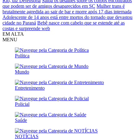
Rio, diz Defensoria
Saiba os detalhes sobre os corpos encontrados
que podem ser de amigos desaparecidos em SC
Mulher trans é
brutalmente agredida ao sair de bar e morre após 17 dias internada
Adolescente de 14 anos está entre mortos do tornado que devastou
cidade no Paraná
Bebê nasce com cabelo que se estende até as
costas e surpreende web
EM ALTA
MENU
Política
Mundo
Entretenimento
Policial
Saúde
NOTÍCIAS