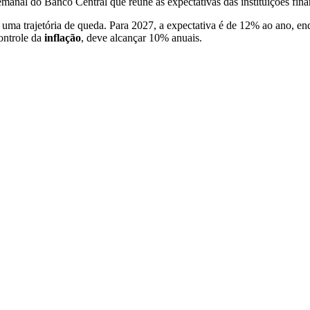
manal do Banco Central que reúne as expectativas das instituições fina
uma trajetória de queda. Para 2027, a expectativa é de 12% ao ano, en
controle da
inflação
, deve alcançar 10% anuais.