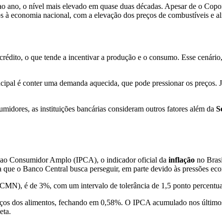
ano, o nível mais elevado em quase duas décadas. Apesar de o Copom 
os à economia nacional, com a elevação dos preços de combustíveis e al
rédito, o que tende a incentivar a produção e o consumo. Esse cenári
incipal é conter uma demanda aquecida, que pode pressionar os preços. 
sumidores, as instituições bancárias consideram outros fatores além da
S
 ao Consumidor Amplo (IPCA), o indicador oficial da
inflação
no Brasi
a que o Banco Central busca perseguir, em parte devido às pressões ec
MN), é de 3%, com um intervalo de tolerância de 1,5 ponto percentual. 
reços dos alimentos, fechando em 0,58%. O IPCA acumulado nos últimos
eta.