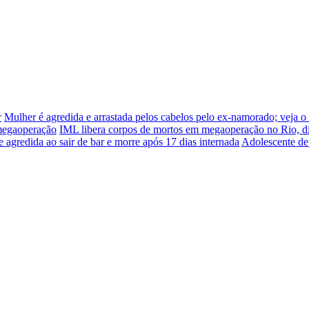
r
Mulher é agredida e arrastada pelos cabelos pelo ex-namorado; veja o
 megaoperação
IML libera corpos de mortos em megaoperação no Rio, d
e agredida ao sair de bar e morre após 17 dias internada
Adolescente de