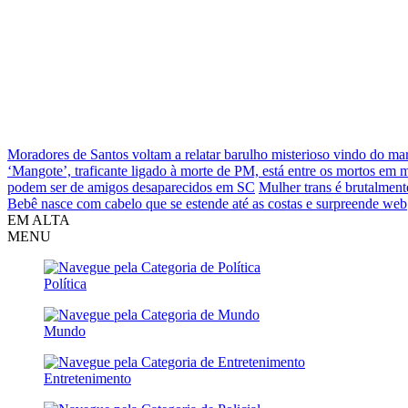
Moradores de Santos voltam a relatar barulho misterioso vindo do ma
‘Mangote’, traficante ligado à morte de PM, está entre os mortos em
podem ser de amigos desaparecidos em SC
Mulher trans é brutalment
Bebê nasce com cabelo que se estende até as costas e surpreende web
EM ALTA
MENU
Política
Mundo
Entretenimento