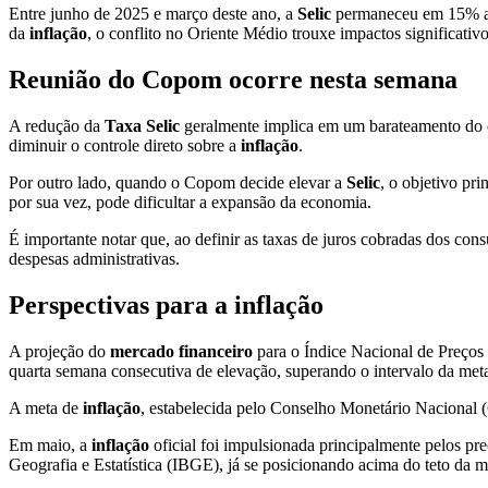
Entre junho de 2025 e março deste ano, a
Selic
permaneceu em 15% ao 
da
inflação
, o conflito no Oriente Médio trouxe impactos significativ
Reunião do Copom ocorre nesta semana
A redução da
Taxa Selic
geralmente implica em um barateamento do c
diminuir o controle direto sobre a
inflação
.
Por outro lado, quando o Copom decide elevar a
Selic
, o objetivo pr
por sua vez, pode dificultar a expansão da economia.
É importante notar que, ao definir as taxas de juros cobradas dos con
despesas administrativas.
Perspectivas para a inflação
A projeção do
mercado financeiro
para o Índice Nacional de Preços
quarta semana consecutiva de elevação, superando o intervalo da met
A meta de
inflação
, estabelecida pelo Conselho Monetário Nacional (C
Em maio, a
inflação
oficial foi impulsionada principalmente pelos p
Geografia e Estatística (IBGE), já se posicionando acima do teto da m