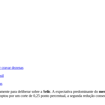
 cravar dezenas
sil
as
mente para deliberar sobre a
Selic
. A expectativa predominante do
mer
do optou por um corte de 0,25 ponto percentual, a segunda redução cons