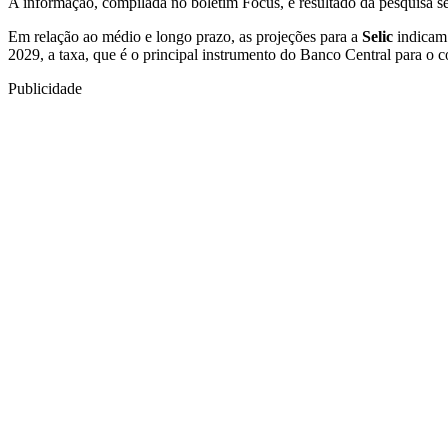
A informação, compilada no boletim Focus, é resultado da pesquisa se
Em relação ao médio e longo prazo, as projeções para a
Selic
indicam 
2029, a taxa, que é o principal instrumento do Banco Central para o 
Publicidade