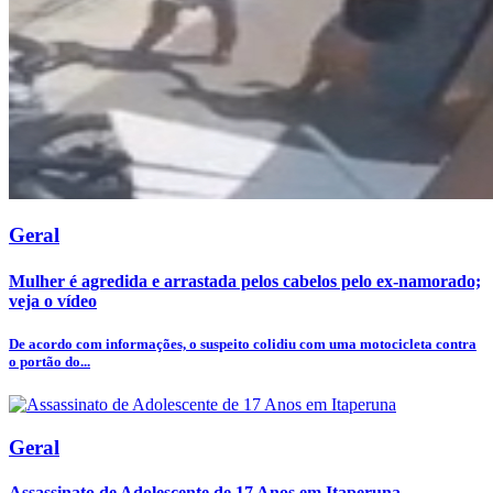
Geral
Mulher é agredida e arrastada pelos cabelos pelo ex-namorado;
veja o vídeo
De acordo com informações, o suspeito colidiu com uma motocicleta contra
o portão do...
Geral
Assassinato de Adolescente de 17 Anos em Itaperuna