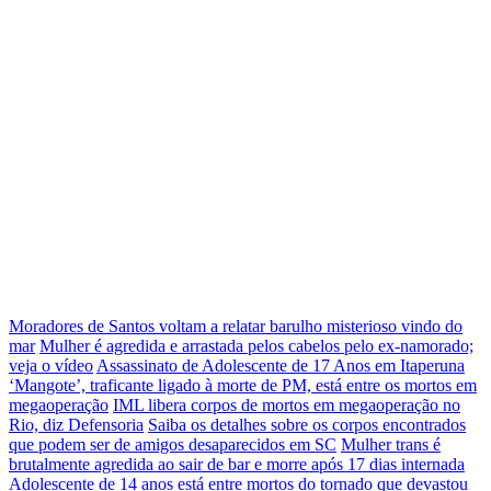
Moradores de Santos voltam a relatar barulho misterioso vindo do
mar
Mulher é agredida e arrastada pelos cabelos pelo ex-namorado;
veja o vídeo
Assassinato de Adolescente de 17 Anos em Itaperuna
‘Mangote’, traficante ligado à morte de PM, está entre os mortos em
megaoperação
IML libera corpos de mortos em megaoperação no
Rio, diz Defensoria
Saiba os detalhes sobre os corpos encontrados
que podem ser de amigos desaparecidos em SC
Mulher trans é
brutalmente agredida ao sair de bar e morre após 17 dias internada
Adolescente de 14 anos está entre mortos do tornado que devastou