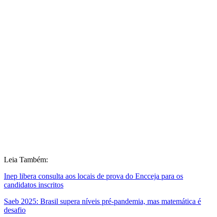
Leia Também:
Inep libera consulta aos locais de prova do Encceja para os
candidatos inscritos
Saeb 2025: Brasil supera níveis pré-pandemia, mas matemática é
desafio