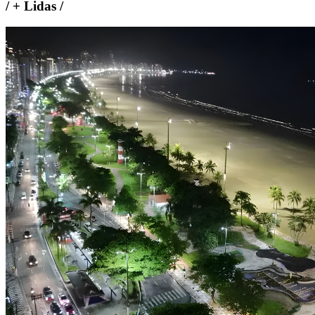
/
+ Lidas
/