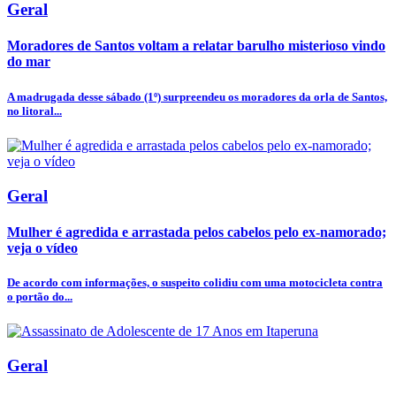
Geral
Moradores de Santos voltam a relatar barulho misterioso vindo
do mar
A madrugada desse sábado (1º) surpreendeu os moradores da orla de Santos,
no litoral...
Geral
Mulher é agredida e arrastada pelos cabelos pelo ex-namorado;
veja o vídeo
De acordo com informações, o suspeito colidiu com uma motocicleta contra
o portão do...
Geral