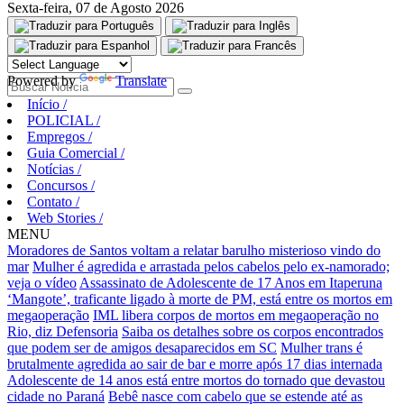
Sexta-feira, 07 de Agosto 2026
Aguarde, carregando...
Powered by
Translate
Início
/
POLICIAL
/
Empregos
/
Guia Comercial
/
Notícias
/
Concursos
/
Contato
/
Web Stories
/
MENU
Moradores de Santos voltam a relatar barulho misterioso vindo do
mar
Mulher é agredida e arrastada pelos cabelos pelo ex-namorado;
veja o vídeo
Assassinato de Adolescente de 17 Anos em Itaperuna
‘Mangote’, traficante ligado à morte de PM, está entre os mortos em
megaoperação
IML libera corpos de mortos em megaoperação no
Rio, diz Defensoria
Saiba os detalhes sobre os corpos encontrados
que podem ser de amigos desaparecidos em SC
Mulher trans é
brutalmente agredida ao sair de bar e morre após 17 dias internada
Adolescente de 14 anos está entre mortos do tornado que devastou
cidade no Paraná
Bebê nasce com cabelo que se estende até as