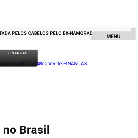
DA PELOS CABELOS PELO EX-NAMORADO; VEJA O VÍDEO
ASS
MENU
FINANÇAS
no Brasil