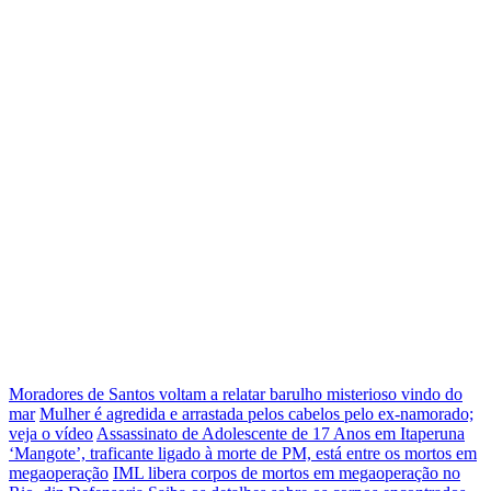
Moradores de Santos voltam a relatar barulho misterioso vindo do
mar
Mulher é agredida e arrastada pelos cabelos pelo ex-namorado;
veja o vídeo
Assassinato de Adolescente de 17 Anos em Itaperuna
‘Mangote’, traficante ligado à morte de PM, está entre os mortos em
megaoperação
IML libera corpos de mortos em megaoperação no