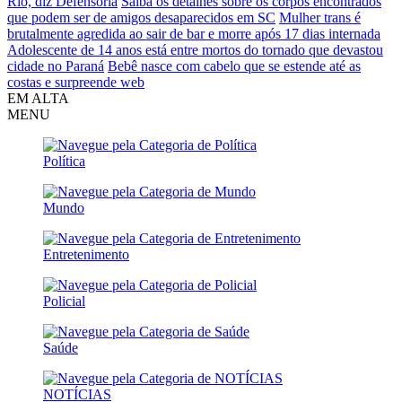
Rio, diz Defensoria
Saiba os detalhes sobre os corpos encontrados
que podem ser de amigos desaparecidos em SC
Mulher trans é
brutalmente agredida ao sair de bar e morre após 17 dias internada
Adolescente de 14 anos está entre mortos do tornado que devastou
cidade no Paraná
Bebê nasce com cabelo que se estende até as
costas e surpreende web
EM ALTA
MENU
Política
Mundo
Entretenimento
Policial
Saúde
NOTÍCIAS