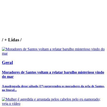
/
+ Lidas
/
Geral
Moradores de Santos voltam a relatar barulho misterioso vindo
do mar
A madrugada desse sábado (1º) surpreendeu os moradores da orla de Santos,
no litoral...