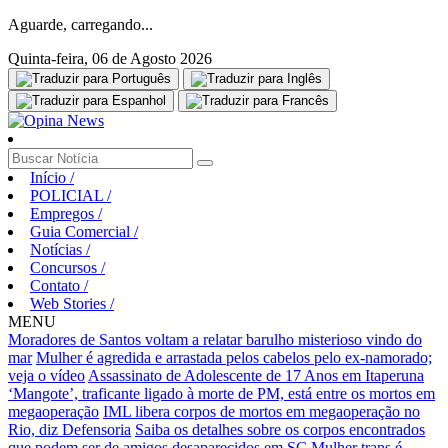
Aguarde, carregando...
Quinta-feira, 06 de Agosto 2026
Início
/
POLICIAL
/
Empregos
/
Guia Comercial
/
Notícias
/
Concursos
/
Contato
/
Web Stories
/
MENU
Moradores de Santos voltam a relatar barulho misterioso vindo do
mar
Mulher é agredida e arrastada pelos cabelos pelo ex-namorado;
veja o vídeo
Assassinato de Adolescente de 17 Anos em Itaperuna
‘Mangote’, traficante ligado à morte de PM, está entre os mortos em
megaoperação
IML libera corpos de mortos em megaoperação no
Rio, diz Defensoria
Saiba os detalhes sobre os corpos encontrados
que podem ser de amigos desaparecidos em SC
Mulher trans é