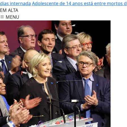
dias internada
Adolescente de 14 anos está entre mortos 
EM ALTA
MENU