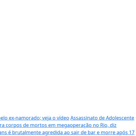
pelo ex-namorado; veja o vídeo
Assassinato de Adolescente
era corpos de mortos em megaoperação no Rio, diz
ans é brutalmente agredida ao sair de bar e morre após 17