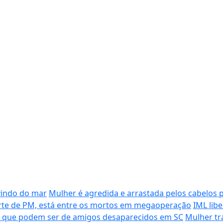
vindo do mar
Mulher é agredida e arrastada pelos cabelos 
morte de PM, está entre os mortos em megaoperação
IML lib
s que podem ser de amigos desaparecidos em SC
Mulher tr