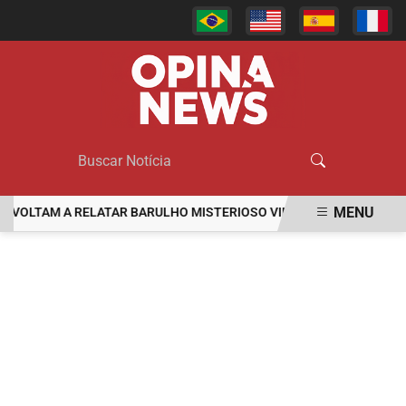
MENU
LTAM A RELATAR BARULHO MISTERIOSO VINDO DO MAR
MULHER 
EM ALTA