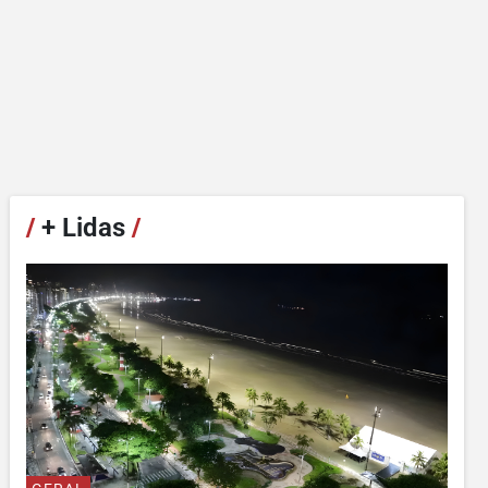
/
+ Lidas
/