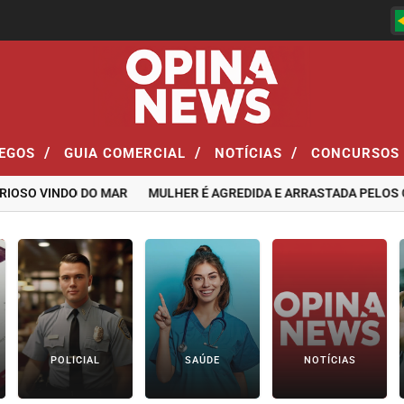
/
/
/
EGOS
GUIA COMERCIAL
NOTÍCIAS
CONCURSOS
 VINDO DO MAR
MULHER É AGREDIDA E ARRASTADA PELOS CABEL
POLICIAL
SAÚDE
NOTÍCIAS