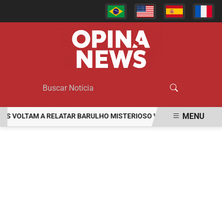
MENU
OLTAM A RELATAR BARULHO MISTERIOSO VINDO DO MAR
MULHER
EM ALTA