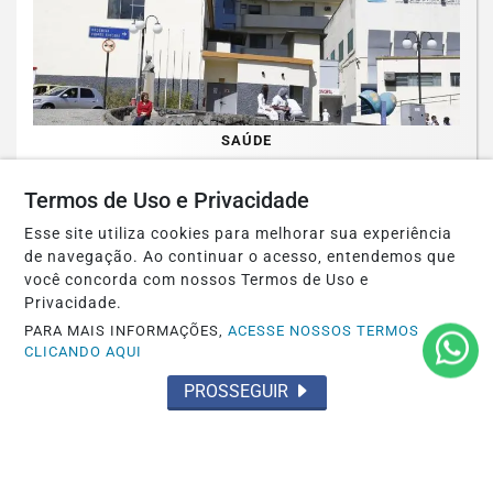
Termos de Uso e Privacidade
SAÚDE
Governo sanciona lei que prorroga o uso
Esse site utiliza cookies para melhorar sua experiência
do FGTS em hospitais filantrópicos até...
de navegação. Ao continuar o acesso, entendemos que
você concorda com nossos Termos de Uso e
Saiba Mais
Privacidade.
PARA MAIS INFORMAÇÕES,
ACESSE NOSSOS TERMOS
CLICANDO AQUI
PROSSEGUIR