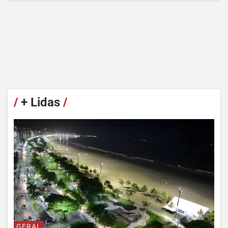
/
+ Lidas
/
GERAL