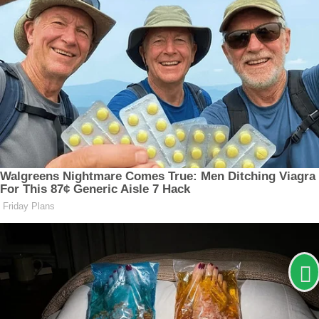
Termos de Uso e Privacidade
Esse site utiliza cookies para melhorar sua
experiência de navegação. Ao continuar o acesso,
entendemos que você concorda com nossos Termos
de Uso e Privacidade.
PARA MAIS INFORMAÇÕES,
ACESSE NOSSOS TERMOS
CLICANDO AQUI
PROSSEGUIR