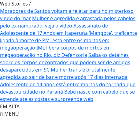
Web Stories
/
Moradores de Santos voltam a relatar barulho misterioso
vindo do mar
Mulher é agredida e arrastada pelos cabelos
pelo ex-namorado; veja o vídeo
Assassinato de
Adolescente de 17 Anos em Itaperuna
‘Mangote’, traficante
ligado à morte de PM, está entre os mortos em
megaoperação
IML libera corpos de mortos em
megaoperação no Rio, diz Defensoria
Saiba os detalhes
sobre os corpos encontrados que podem ser de amigos
desaparecidos em SC
Mulher trans é brutalmente
agredida ao sair de bar e morre após 17 dias internada
Adolescente de 14 anos está entre mortos do tornado que
devastou cidade no Paraná
Bebê nasce com cabelo que se
estende até as costas e surpreende web
EM ALTA
MENU