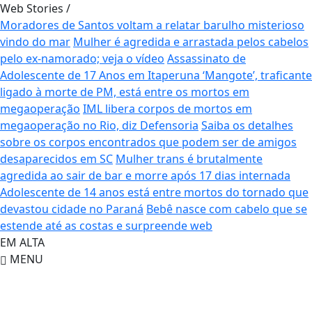
Web Stories
/
Moradores de Santos voltam a relatar barulho misterioso
vindo do mar
Mulher é agredida e arrastada pelos cabelos
pelo ex-namorado; veja o vídeo
Assassinato de
Adolescente de 17 Anos em Itaperuna
‘Mangote’, traficante
ligado à morte de PM, está entre os mortos em
megaoperação
IML libera corpos de mortos em
megaoperação no Rio, diz Defensoria
Saiba os detalhes
sobre os corpos encontrados que podem ser de amigos
desaparecidos em SC
Mulher trans é brutalmente
agredida ao sair de bar e morre após 17 dias internada
Adolescente de 14 anos está entre mortos do tornado que
devastou cidade no Paraná
Bebê nasce com cabelo que se
estende até as costas e surpreende web
EM ALTA
MENU